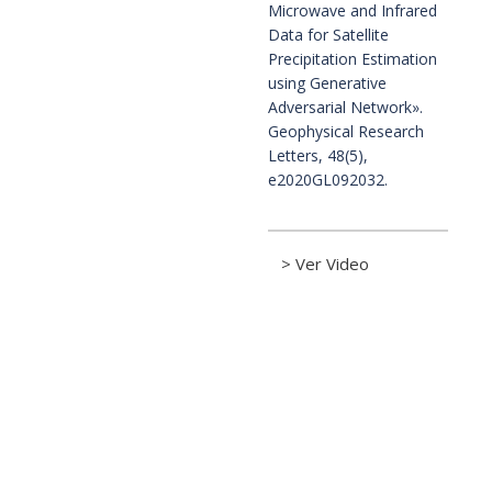
Microwave and Infrared 
Data for Satellite 
Precipitation Estimation 
using Generative 
Adversarial Network». 
Geophysical Research 
Letters, 48(5), 
e2020GL092032.
> Ver Video
Contacto
Centro de Investigaciones del Mar y la Atmósfera. CIMA /
CONICET-UBA