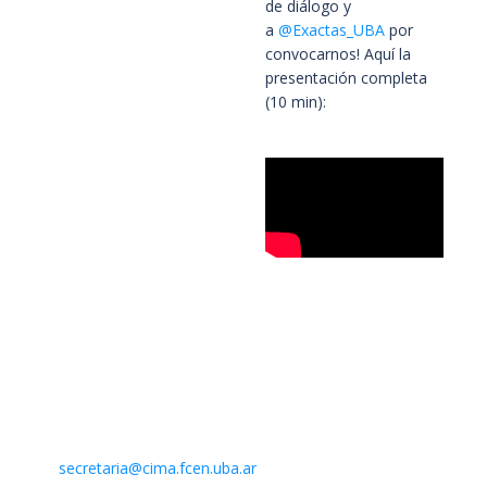
de diálogo y
a
@Exactas_UBA
por
convocarnos! Aquí la
presentación completa
(10 min):
Contacto
Centro de Investigaciones del Mar y la Atmósfera. CIMA /
CONICET-UBA
Intendente Güiraldes 2160 – Ciudad Universitaria – Pabellón II
– 2do. piso
(C1428EGA) Buenos Aires – Argentina –
Mail:
secretaria@cima.fcen.uba.ar