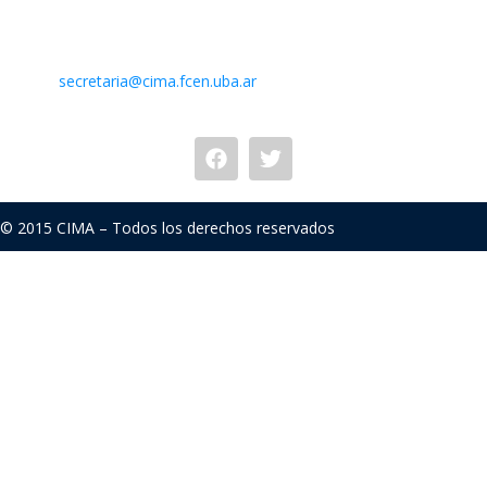
Intendente Güiraldes 2160 – Ciudad Universitaria – Pabellón II
– 2do. piso
(C1428EGA) Buenos Aires – Argentina –
Mail:
secretaria@cima.fcen.uba.ar
© 2015 CIMA – Todos los derechos reservados