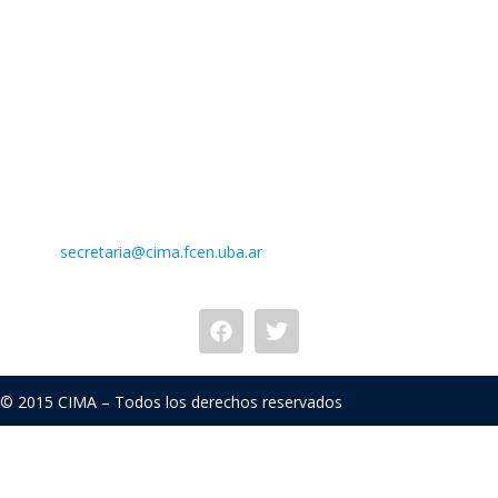
Contacto
Centro de Investigaciones del Mar y la Atmósfera. CIMA /
CONICET-UBA
Intendente Güiraldes 2160 – Ciudad Universitaria – Pabellón II
– 2do. piso
(C1428EGA) Buenos Aires – Argentina –
Mail:
secretaria@cima.fcen.uba.ar
© 2015 CIMA – Todos los derechos reservados