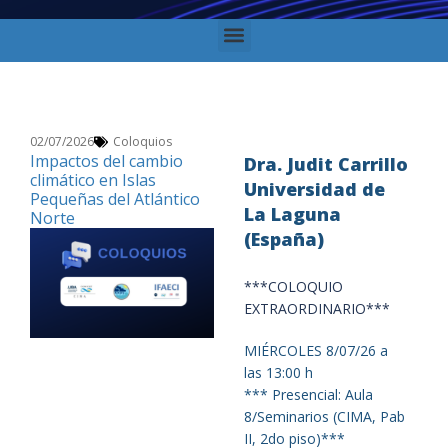
02/07/2026
Coloquios
Impactos del cambio
Dra. Judit Carrillo
climático en Islas
Universidad de
Pequeñas del Atlántico
La Laguna
Norte
(España)
***COLOQUIO
EXTRAORDINARIO***
MIÉRCOLES 8/07/26 a
las 13:00 h
*** Presencial: Aula
8/Seminarios (CIMA, Pab
II, 2do piso)***