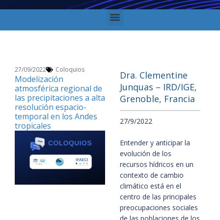
27/09/2022
Coloquios
Dra. Clementine
Modelización
Junquas – IRD/IGE,
atmosférica regional de
las precipitaciones a alta
Grenoble, Francia
resolución espacio-
temporal en los Andes
27/9/2022
tropicales
Entender y anticipar la 
evolución de los 
recursos hídricos en un 
contexto de cambio 
climático está en el 
centro de las principales 
preocupaciones sociales 
de las poblaciones de los 