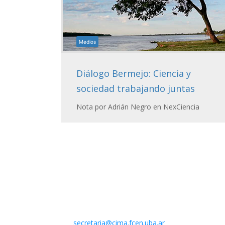
Medios
Diálogo Bermejo: Ciencia y
sociedad trabajando juntas
Nota por Adrián Negro en NexCiencia
Contacto
Centro de Investigaciones del Mar y la Atmósfera
Intendente Güiraldes 2160 – Ciudad Universitaria – P
(C1428EGA) Buenos Aires – Argentina –
Mail:
secretaria@cima.fcen.uba.ar