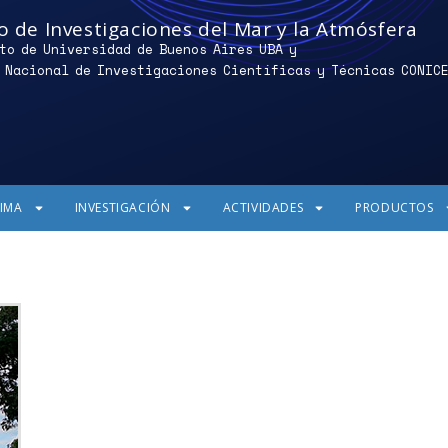
o de Investigaciones del Mar y la Atmósfera
to de Universidad de Buenos Aires UBA y
 Nacional de Investigaciones Científicas y Técnicas CONIC
CIMA
INVESTIGACIÓN
ACTIVIDADES
PRODUCTOS