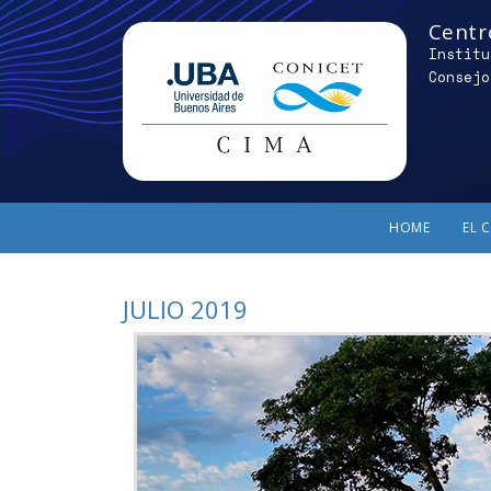
Centr
Institu
Consejo
HOME
EL 
JULIO 2019