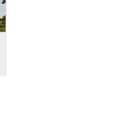
. CIMA / CONICET-UBA
abellón II – 2do. piso