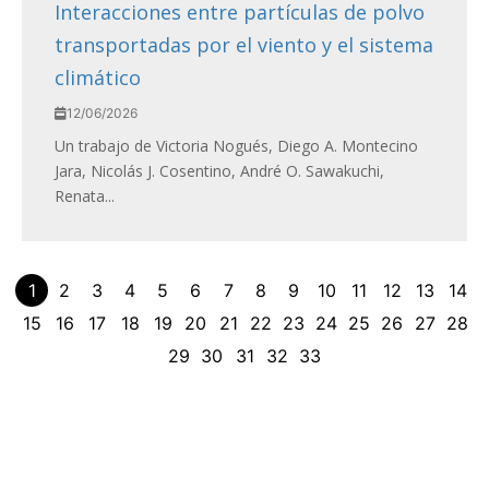
Interacciones entre partículas de polvo
transportadas por el viento y el sistema
climático
12/06/2026
Un trabajo de Victoria Nogués, Diego A. Montecino
Jara, Nicolás J. Cosentino, André O. Sawakuchi,
Renata...
1
2
3
4
5
6
7
8
9
10
11
12
13
14
15
16
17
18
19
20
21
22
23
24
25
26
27
28
29
30
31
32
33
Contacto
Centro de Investigaciones del Mar y la Atmósfera. CIMA /
CONICET-UBA
Intendente Güiraldes 2160 – Ciudad Universitaria – Pabellón II