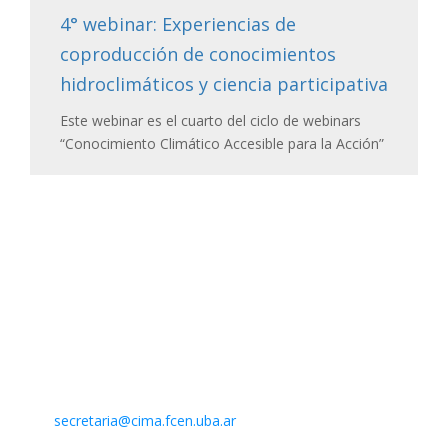
4° webinar: Experiencias de
coproducción de conocimientos
hidroclimáticos y ciencia participativa
Este webinar es el cuarto del ciclo de webinars
“Conocimiento Climático Accesible para la Acción”
Contacto
Centro de Investigaciones del Mar y la Atmósfera. CIMA /
CONICET-UBA
Intendente Güiraldes 2160 – Ciudad Universitaria – Pabellón II
– 2do. piso
(C1428EGA) Buenos Aires – Argentina –
Mail:
secretaria@cima.fcen.uba.ar