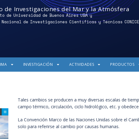
o de Investigaciones del Mar y la Atmósfera
to de Universidad de Buenos Aires UBA y
 Nacional de Investigaciones Científicas y Técnicas CONIC
CIMA
INVESTIGACIÓN
ACTIVIDADES
PRODUCTOS
Tales cambios se producen a muy diversas escalas de tiem
campo térmico, circulación, ciclo hidrológico, etc. y obedec
La Convención Marco de las Naciones Unidas sobre el Cambi
solo para referirse al cambio por causas humanas.