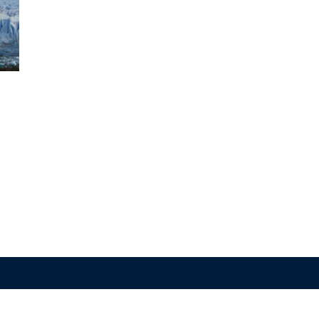
. CIMA / CONICET-UBA
abellón II – 2do. piso