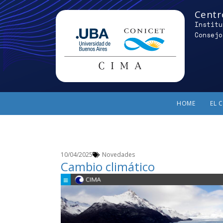
Centr
Institu
Consejo
HOME
EL 
10/04/2025
Novedades
Cambio climático