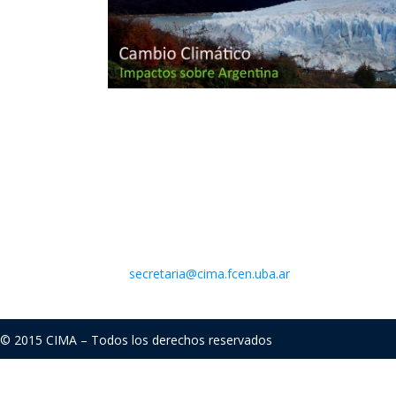
Contacto
Centro de Investigaciones del Mar y la Atmósfera
Intendente Güiraldes 2160 – Ciudad Universitaria – P
(C1428EGA) Buenos Aires – Argentina –
Mail:
secretaria@cima.fcen.uba.ar
© 2015 CIMA – Todos los derechos reservados