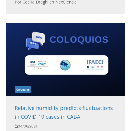
Por Cecilia Draghi en NexCIencia.
Coloquios
Relative humidity predicts fluctuations
in COVID-19 cases in CABA
04/06/2021