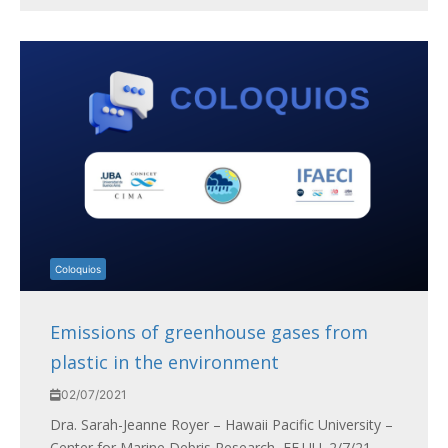
Coloquios
Emissions of greenhouse gases from
plastic in the environment
02/07/2021
Dra. Sarah-Jeanne Royer – Hawaii Pacific University –
Center for Marine Debris Research, EE.UU. 2/7/21