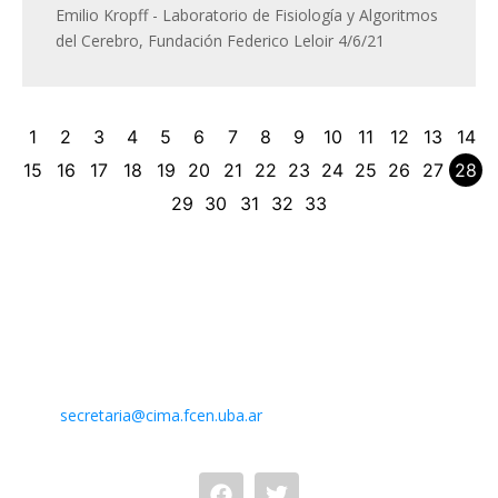
Emilio Kropff - Laboratorio de Fisiología y Algoritmos
del Cerebro, Fundación Federico Leloir 4/6/21
1
2
3
4
5
6
7
8
9
10
11
12
13
14
15
16
17
18
19
20
21
22
23
24
25
26
27
28
29
30
31
32
33
Contacto
Centro de Investigaciones del Mar y la Atmósfera. CIMA /
CONICET-UBA
Intendente Güiraldes 2160 – Ciudad Universitaria – Pabellón II
– 2do. piso
(C1428EGA) Buenos Aires – Argentina –
Mail:
secretaria@cima.fcen.uba.ar