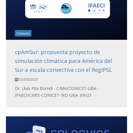
Coloquios
cpAmSur: propuesta proyecto de
simulación climática para América del
Sur a escala convectiva con el RegIPSL
03/09/2021
Dr. Lluís Fita Borrell - CIMA/CONICET-UBA -
IFAECI/CNRS-CONICET-IRD-UBA 3/9/21