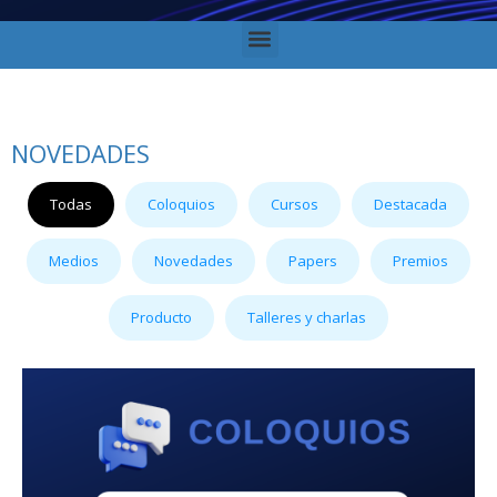
NOVEDADES
Todas
Coloquios
Cursos
Destacada
Medios
Novedades
Papers
Premios
Producto
Talleres y charlas