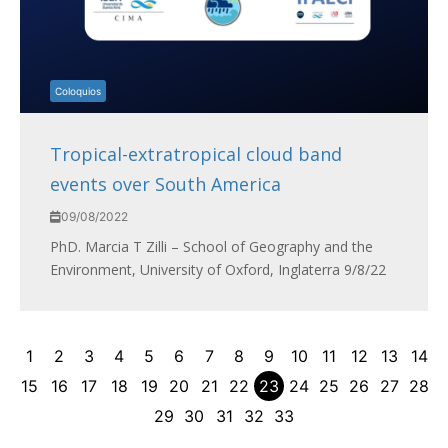
Coloquios
Tropical-extratropical cloud band
events over South America
09/08/2022
PhD. Marcia T Zilli – School of Geography and the
Environment, University of Oxford, Inglaterra 9/8/22
1
2
3
4
5
6
7
8
9
10
11
12
13
14
15
16
17
18
19
20
21
22
23
24
25
26
27
28
29
30
31
32
33