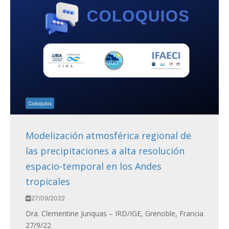
Coloquios
Modelización atmosférica regional de
las precipitaciones a alta resolución
espacio-temporal en los Andes
tropicales
27/09/2022
Dra. Clementine Junquas – IRD/IGE, Grenoble, Francia
27/9/22