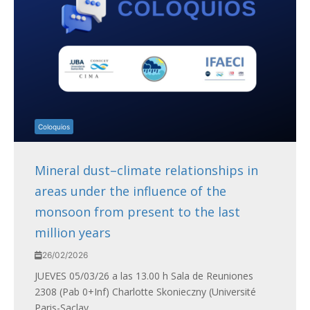
Coloquios
Mineral dust–climate relationships in
areas under the influence of the
monsoon from present to the last
million years
26/02/2026
JUEVES 05/03/26 a las 13.00 h Sala de Reuniones
2308 (Pab 0+Inf) Charlotte Skonieczny (Université
Paris-Saclay,...