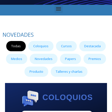
NOVEDADES
Todas
Coloquios
Cursos
Destacada
Medios
Novedades
Papers
Premios
Producto
Talleres y charlas