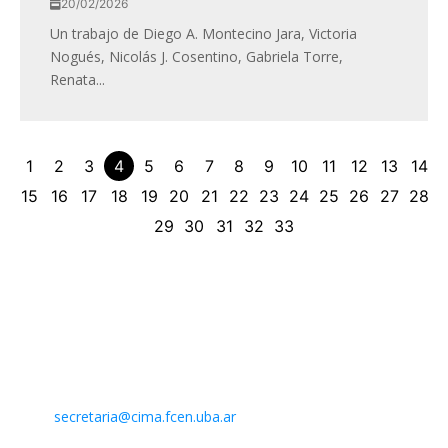
20/02/2026
Un trabajo de Diego A. Montecino Jara, Victoria
Nogués, Nicolás J. Cosentino, Gabriela Torre,
Renata...
1
2
3
4
5
6
7
8
9
10
11
12
13
14
15
16
17
18
19
20
21
22
23
24
25
26
27
28
29
30
31
32
33
Contacto
Centro de Investigaciones del Mar y la Atmósfera. CIMA /
CONICET-UBA
Intendente Güiraldes 2160 – Ciudad Universitaria – Pabellón II
– 2do. piso
(C1428EGA) Buenos Aires – Argentina –
Mail:
secretaria@cima.fcen.uba.ar